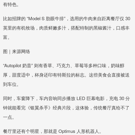
有特色。
比如招牌的 “Model S 肋眼牛排”，选用的牛肉来自距离餐厅仅 30
英里的有机牧场，肉质鲜嫩多汁，搭配特制的黑椒酱汁，口感丰
富。
图｜来源网络
“Autopilot 奶昔” 则有香草、巧克力、草莓等多种口味，奶味醇
厚，甜度适中，杯身还印有特斯拉的标志。这些美食会直接被送
到车位。
同时，车窗降下，车内音响同步播放 LED 巨幕电影，充电 30 分
钟就能看完《银翼杀手》经典片段，这体验，传统餐厅真给不了
一点。
餐厅里还有个明星，那就是 Optimus 人形机器人。