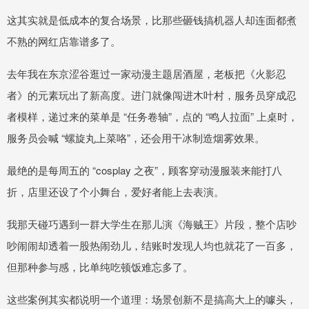
这其实就是低成本的复合场景，比那些砸钱搞机器人却连面都煮
不熟的网红店靠谱多了。
去年我在东京涩谷逛过一家动漫主题居酒屋，老板把《火影忍
者》的元素玩出了新高度。进门就像闯进木叶村，服务员穿成忍
者模样，递过来的菜单是 “任务卷轴”，点的 “鸣人拉面” 上桌时，
服务员会喊 “螺旋丸上菜咯”，还会用干冰制造烟雾效果。
最绝的是每周五的 “cosplay 之夜”，顾客穿动漫服装来能打八
折，店里还设了个小舞台，爱好者能上去表演。
我那天碰巧遇到一群大学生在那儿演《海贼王》片段，整个店吵
吵闹闹却透着一股热闹劲儿，结账时发现人均也就花了一百多，
但那种参与感，比单纯吃顿饭难忘多了。
这些案例其实都说明一个道理：场景创新不是搞高大上的噱头，