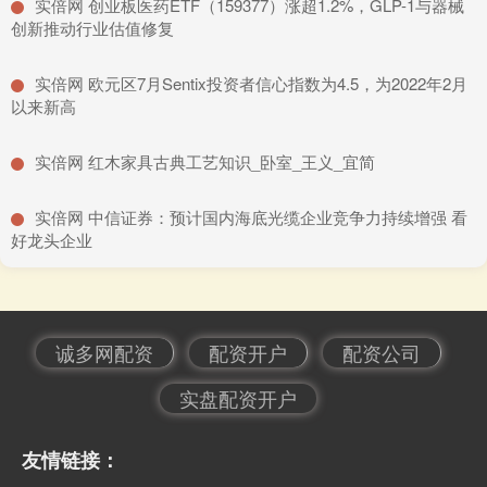
​实倍网 创业板医药ETF（159377）涨超1.2%，GLP-1与器械
创新推动行业估值修复
​实倍网 欧元区7月Sentix投资者信心指数为4.5，为2022年2月
以来新高
​实倍网 红木家具古典工艺知识_卧室_王义_宜简
​实倍网 中信证券：预计国内海底光缆企业竞争力持续增强 看
好龙头企业
诚多网配资
配资开户
配资公司
实盘配资开户
友情链接：