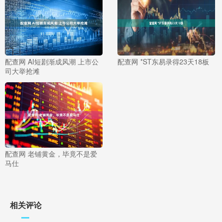
配查网 AI短剧渐成风潮 上市公
配查网 *ST东易录得23天18板
司大举抢滩
配查网 老铺黄金，毕竟不是爱
马仕
相关评论