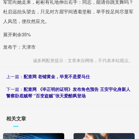
军官向她走来，彬彬有礼地伸出右手：同志，能请你跳支舞吗？
杜启远抬头望去，只见对方眉宇间透着坚毅，举手投足间尽显军
人风范，便欣然应允。
展开剩余35%
发布于：天津市
诚多网配资提示：文章来自网络，不代表本站观点。
上一篇：
配查网 老铺黄金，毕竟不是爱马仕
下一篇：
配查网 《毕正明的证明》发布角色预告 王安宇化身新人
警察卧底贼帮 “百变盗贼”张天爱酷飒登场
相关文章