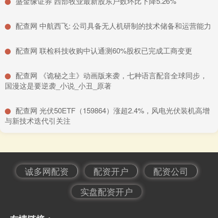
​盛金缘证券 西部牧业最新股东户数环比下降5.26%
​配查网 中航西飞: 公司具备无人机研制的技术储备和运营能力
​配查网 联检科技收购中认通测60%股权已完成工商变更
​配查网 《诡秘之主》动画版来袭，七种语言配音全球同步，
国漫这是要逆袭_小说_小丑_原著
​配查网 光伏50ETF（159864）涨超2.4%，风电光伏装机高增
与新技术迭代引关注
诚多网配资
配资开户
配资公司
实盘配资开户