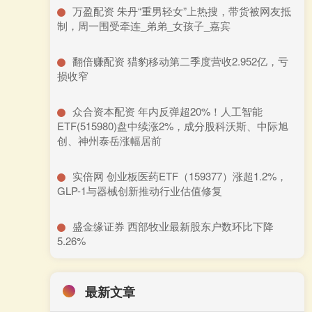
​万盈配资 朱丹“重男轻女”上热搜，带货被网友抵
制，周一围受牵连_弟弟_女孩子_嘉宾
​翻倍赚配资 猎豹移动第二季度营收2.952亿，亏
损收窄
​众合资本配资 年内反弹超20%！人工智能
ETF(515980)盘中续涨2%，成分股科沃斯、中际旭
创、神州泰岳涨幅居前
​实倍网 创业板医药ETF（159377）涨超1.2%，
GLP-1与器械创新推动行业估值修复
​盛金缘证券 西部牧业最新股东户数环比下降
5.26%
最新文章