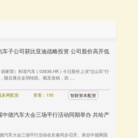
汽车子公司获比亚迪战略投资 公司股价高开低
 胡家荣）和谐汽车 ( 03836.HK ) 今日股价上演"过山车"行
，随后逐步走弱转跌。截至发稿，跌 ....
诚多网配资
查看：195
智财资本配资
届中德汽车大会三场平行活动同期举办 共绘产
届中德汽车大会三场平行活动在长春同步召开。来自中德两国