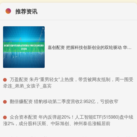
推荐资讯
嘉创配资 把握科技创新创业的双轮驱动 华商科创创业精选混合正在发售
​万盈配资 朱丹“重男轻女”上热搜，带货被网友抵制，周一围受
牵连_弟弟_女孩子_嘉宾
​翻倍赚配资 猎豹移动第二季度营收2.952亿，亏损收窄
​众合资本配资 年内反弹超20%！人工智能ETF(515980)盘中续
涨2%，成分股科沃斯、中际旭创、神州泰岳涨幅居前