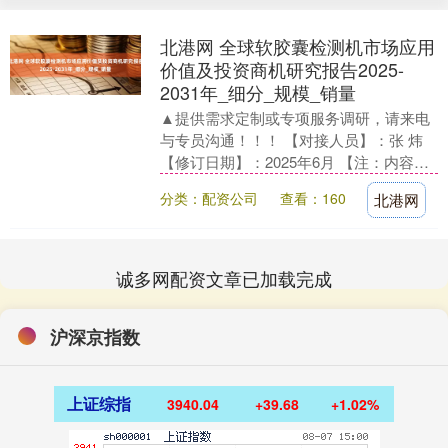
北港网 全球软胶囊检测机市场应用
价值及投资商机研究报告2025-
2031年_细分_规模_销量
▲提供需求定制或专项服务调研，请来电
与专员沟通！！！ 【对接人员】：张 炜
【修订日期】：2025年6月 【注：内容省
略，查看全文搜索智信中科研究网联系专
分类：配资公司
查看：160
北港网
员】 ....
诚多网配资文章已加载完成
沪深京指数
上证综指
3940.04
+39.68
+1.02%