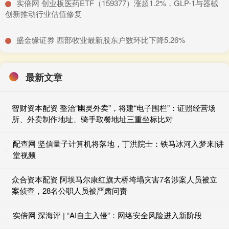
​实倍网 创业板医药ETF（159377）涨超1.2%，GLP-1与器械
创新推动行业估值修复
​盛金缘证券 西部牧业最新股东户数环比下降5.26%
最新文章
智财资本配资 整治“幽灵外卖”，将建“电子围栏”：证照经营场
所、外卖制作地址、骑手取餐地址三重坐标比对
配查网 坚信量子计算机将落地，丁洪院士：铁马冰河入梦来|讲
堂视频
众合资本配资 阿坝马尔康红旗大桥垮塌灾害7名涉案人员被立
案侦查，28名公职人员被严肃问责
实倍网 深海评 | “AI自主入侵”：网络安全风险进入新阶段