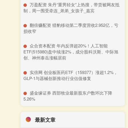
​万盈配资 朱丹“重男轻女”上热搜，带货被网友抵
制，周一围受牵连_弟弟_女孩子_嘉宾
​翻倍赚配资 猎豹移动第二季度营收2.952亿，亏
损收窄
​众合资本配资 年内反弹超20%！人工智能
ETF(515980)盘中续涨2%，成分股科沃斯、中际旭
创、神州泰岳涨幅居前
​实倍网 创业板医药ETF（159377）涨超1.2%，
GLP-1与器械创新推动行业估值修复
​盛金缘证券 西部牧业最新股东户数环比下降
5.26%
最新文章